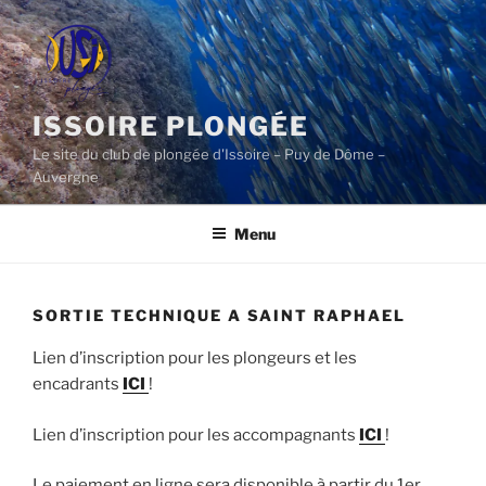
Aller
au
contenu
principal
ISSOIRE PLONGÉE
Le site du club de plongée d'Issoire – Puy de Dôme –
Auvergne
Menu
SORTIE TECHNIQUE A SAINT RAPHAEL
Lien d’inscription pour les plongeurs et les
encadrants
ICI
!
Lien d’inscription pour les accompagnants
ICI
!
Le paiement en ligne sera disponible à partir du 1er