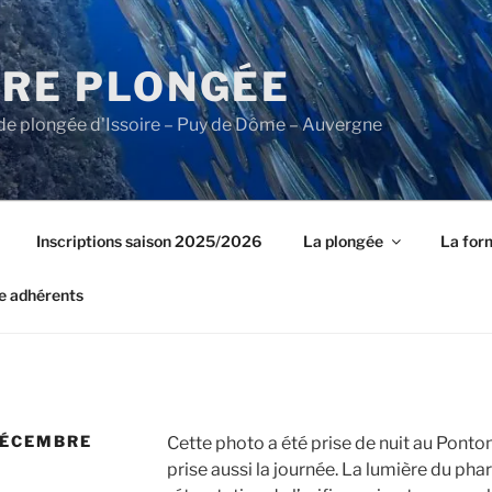
IRE PLONGÉE
b de plongée d'Issoire – Puy de Dôme – Auvergne
Inscriptions saison 2025/2026
La plongée
La for
e adhérents
DÉCEMBRE
Cette photo a été prise de nuit au Ponton 
prise aussi la journée. La lumière du pha