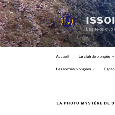
Aller
au
contenu
ISSO
principal
Le site du clu
Accueil
Le club de plongée
Les sorties plongées
Espac
LA PHOTO MYSTÈRE DE 