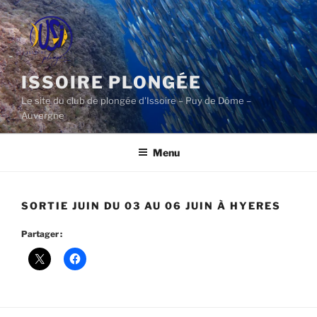
Aller
au
contenu
principal
ISSOIRE PLONGÉE
Le site du club de plongée d'Issoire – Puy de Dôme –
Auvergne
Menu
SORTIE JUIN DU 03 AU 06 JUIN À HYERES
Partager :