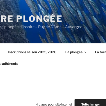
IRE PLONGÉE
b de plongée d'Issoire – Puy de Dôme – Auvergne
Inscriptions saison 2025/2026
La plongée
La for
e adhérents
Télécharger
4 pages pour site internet