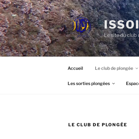
Aller
au
contenu
ISSO
principal
Le site du clu
Accueil
Le club de plongée
Les sorties plongées
Espac
LE CLUB DE PLONGÉE